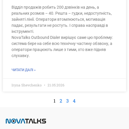
Відділ продажів робить 200 дзвінків на день, а
реальних розмов – 40. Решта – гудки, недоступність,
зайняті лінії. Оператори втомлюються, мотивація
падає, результати не ростуть. І справа насправді в
інструменті.
NovaTalks Outbound Dialer вирішує саме цю проблему:
система бере на себе всю технічну частину обзвону, а
оператори працюють лише з тими, хто вже підняв
слухавку.
ЧИТАТИ ДАЛІ »
Iryna Shevchenko
21.05.2026
1
2
3
4