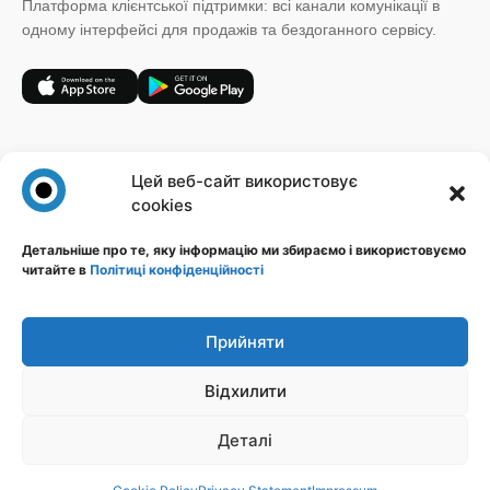
Платформа клієнтської підтримки: всі канали комунікації в
одному інтерфейсі для продажів та бездоганного сервісу.
+38 (067) 185 64 19
Цей веб-сайт використовує
sales@novatalks.com.ua
cookies
Форма зворотного зв'язку
Детальніше про те, яку інформацію ми збираємо і використовуємо
читайте в
Політиці конфіденційності
Правова інформація
Ресурси
Політика конфіденційності
Блог
Публічна оферта
База знань
Прийняти
Ідеї
Відхилити
Стежте за нами
Деталі