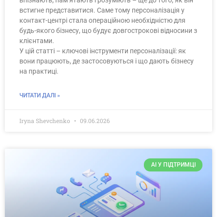
впізнають, пам’ятають і розуміють – ще до того, як він
встигне представитися. Саме тому персоналізація у
контакт-центрі стала операційною необхідністю для
будь-якого бізнесу, що будує довгострокові відносини з
клієнтами.
У цій статті – ключові інструменти персоналізації: як
вони працюють, де застосовуються і що дають бізнесу
на практиці.
ЧИТАТИ ДАЛІ »
Iryna Shevchenko
09.06.2026
AI У ПІДТРИМЦІ