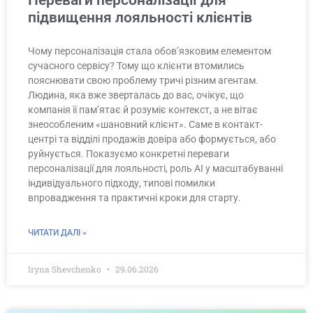
Переваги персоналізації для
підвищення лояльності клієнтів
Чому персоналізація стала обов’язковим елементом
сучасного сервісу? Тому що клієнти втомились
пояснювати свою проблему тричі різним агентам.
Людина, яка вже зверталась до вас, очікує, що
компанія її пам’ятає й розуміє контекст, а не вітає
знеособленим «шановний клієнт». Саме в контакт-
центрі та відділі продажів довіра або формується, або
руйнується. Показуємо конкретні переваги
персоналізації для лояльності, роль AI у масштабуванні
індивідуального підходу, типові помилки
впровадження та практичні кроки для старту.
ЧИТАТИ ДАЛІ »
Iryna Shevchenko
29.06.2026