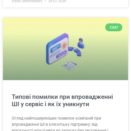
Iryna Shevchenko
29.07.2026
CSAT
Типові помилки при впровадженні
ШІ у сервіс і як їх уникнути
Огляд найпоширеніших помилок компаній при
впровадженні ШІ в клієнтську підтримку: від
відсутності чіткої мети до запуску без тестування і