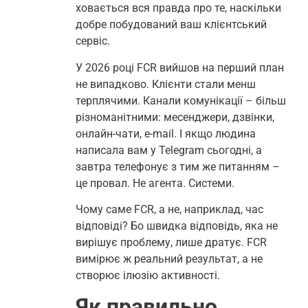
ховається вся правда про те, наскільки
добре побудований ваш клієнтський
сервіс.
У 2026 році FCR вийшов на перший план
не випадково. Клієнти стали менш
терплячими. Канали комунікації – більш
різноманітними: месенджери, дзвінки,
онлайн-чати, e-mail. І якщо людина
написала вам у Telegram сьогодні, а
завтра телефонує з тим же питанням –
це провал. Не агента. Системи.
Чому саме FCR, а не, наприклад, час
відповіді? Бо швидка відповідь, яка не
вирішує проблему, лише дратує. FCR
вимірює ж реальний результат, а не
створює ілюзію активності.
Як правильно