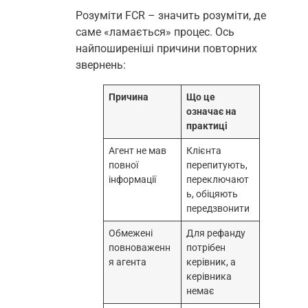
Розуміти FCR – значить розуміти, де
саме «ламається» процес. Ось
найпоширеніші причини повторних
звернень:
Причина
Що це
означає на
практиці
Агент не мав
Клієнта
повної
перепитують,
інформації
переключают
ь, обіцяють
передзвонити
Обмежені
Для рефанду
повноваженн
потрібен
я агента
керівник, а
керівника
немає