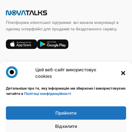
Платформа клієнтської підтримки: всі канали комунікації в
одному інтерфейсі для продажів та бездоганного сервісу.
+38 (067) 185 64 19
Цей веб-сайт використовує
sales@novatalks.com.ua
cookies
Форма зворотного зв'язку
Детальніше про те, яку інформацію ми збираємо і використовуємо
читайте в
Політиці конфіденційності
Правова інформація
Ресурси
Політика конфіденційності
Блог
Публічна оферта
База знань
Прийняти
Ідеї
Відхилити