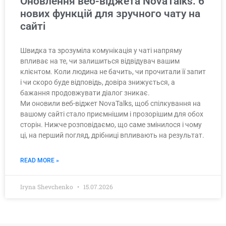
Оновлення веб-віджета NovaTalks: 6
нових функцій для зручного чату на
сайті
Швидка та зрозуміла комунікація у чаті напряму
впливає на те, чи залишиться відвідувач вашим
клієнтом. Коли людина не бачить, чи прочитали її запит
і чи скоро буде відповідь, довіра знижується, а
бажання продовжувати діалог зникає.
Ми оновили веб-віджет NovaTalks, щоб спілкування на
вашому сайті стало приємнішим і прозорішим для обох
сторін. Нижче розповідаємо, що саме змінилося і чому
ці, на перший погляд, дрібниці впливають на результат.
READ MORE »
Iryna Shevchenko
15.07.2026