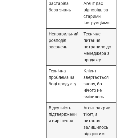
Застаріла
Агент дає
база знань
відповідь за
старими
інструкціями
Неправильний
Технічне
розподіл
питання
звернень
потрапило до
менеджера з
продажу
Технічна
Клієнт
проблема на
звертається
боці продукту
знову, бо
нічого не
змінилось
Відсутність
Агент закрив
підтвердженн
тікет, а
я вирішення
питання
залишилось
відкритим