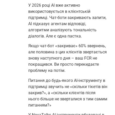
У 2026 році AI вже активно
використовується в клієнтській
підтримці. Чат-боти закривають запити,
AI підказує агентам відповіді,
алгоритми аналізують тональність
діалогів. Але є одна пастка.
Якщо чат-бот «закриває» 60% звернень,
але половина з цих клієнтів звертається
знову наступного дня – ваш FCR не
покращився. Ви просто перекидаєте
проблему на потім.
Питання до будь-якого AI-інструменту в
підтримці звучить не «скільки тікетів він
закрив?», а «скільки клієнтів після
нього більше не зверталися з тим самим
питанням?»
У NovaTalks AI-інструменти вбудовані в