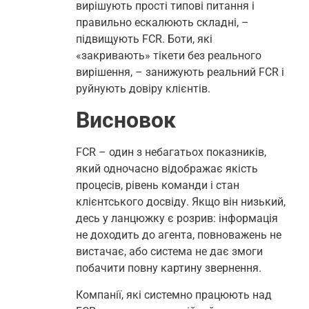
вирішують прості типові питання і
правильно ескалюють складні, –
підвищують FCR. Боти, які
«закривають» тікети без реального
вирішення, – занижують реальний FCR і
руйнують довіру клієнтів.
Висновок
FCR – один з небагатьох показників,
який одночасно відображає якість
процесів, рівень команди і стан
клієнтського досвіду. Якщо він низький,
десь у ланцюжку є розрив: інформація
не доходить до агента, повноважень не
вистачає, або система не дає змоги
побачити повну картину звернення.
Компанії, які системно працюють над