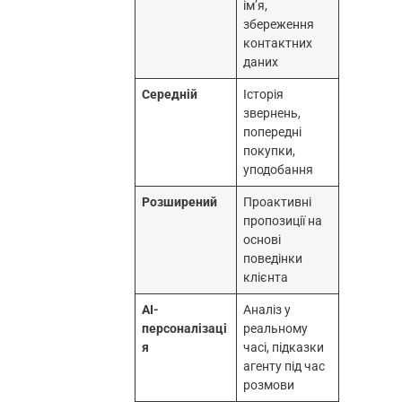
ім’я,
збереження
контактних
даних
Середній
Історія
звернень,
попередні
покупки,
уподобання
Розширений
Проактивні
пропозиції на
основі
поведінки
клієнта
AI-
Аналіз у
персоналізаці
реальному
я
часі, підказки
агенту під час
розмови