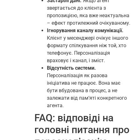
Застарілі дані.
Якщо агент
звертається до клієнта з
пропозицією, яка вже неактуальна
– ефект протилежний очікуваному.
Ігнорування каналу комунікації.
Клієнт у месенджері очікує іншого
формату спілкування ніж той, хто
телефонує. Персоналізація
враховує і канал, і зміст.
Відсутність системи.
Персоналізація як разова
ініціатива не працює. Вона має
бути вбудована в процес, а не
залежати від пам’яті конкретного
агента.
FAQ: відповіді на
головні питання про