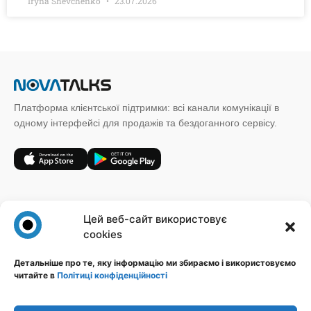
Iryna Shevchenko
23.07.2026
Платформа клієнтської підтримки: всі канали комунікації в
одному інтерфейсі для продажів та бездоганного сервісу.
+38 (067) 185 64 19
Цей веб-сайт використовує
sales@novatalks.com.ua
cookies
Форма зворотного зв'язку
Детальніше про те, яку інформацію ми збираємо і використовуємо
читайте в
Політиці конфіденційності
Правова інформація
Ресурси
Політика конфіденційності
Блог