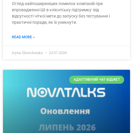
Огляд найпоширеніших помилок компаній при
впровадженні ШІ в клієнтську підтримку: від
відсутності чіткої мети до запуску без тестування і
практичні поради, як їх уникнути.
READ MORE »
Iryna Shevchenko
23.07.2026
АДАПТИВНИЙ ЧАТ-ВІДЖЕТ