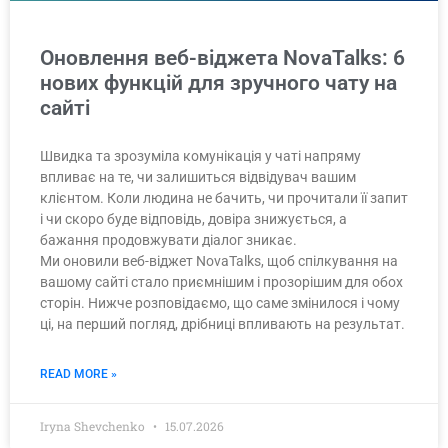
Оновлення веб-віджета NovaTalks: 6
нових функцій для зручного чату на
сайті
Швидка та зрозуміла комунікація у чаті напряму
впливає на те, чи залишиться відвідувач вашим
клієнтом. Коли людина не бачить, чи прочитали її запит
і чи скоро буде відповідь, довіра знижується, а
бажання продовжувати діалог зникає.
Ми оновили веб-віджет NovaTalks, щоб спілкування на
вашому сайті стало приємнішим і прозорішим для обох
сторін. Нижче розповідаємо, що саме змінилося і чому
ці, на перший погляд, дрібниці впливають на результат.
READ MORE »
Iryna Shevchenko
15.07.2026