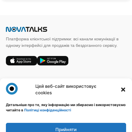
Платформа клієнтської підтримки: всі канали комунікації в
одному інтерфейсі для продажів та бездоганного сервісу.
+38 (067) 185 64 19
Цей веб-сайт використовує
sales@novatalks.com.ua
cookies
Форма зворотного зв'язку
Детальніше про те, яку інформацію ми збираємо і використовуємо
читайте в
Політиці конфіденційності
Правова інформація
Ресурси
Політика конфіденційності
Блог
Публічна оферта
База знань
Прийняти