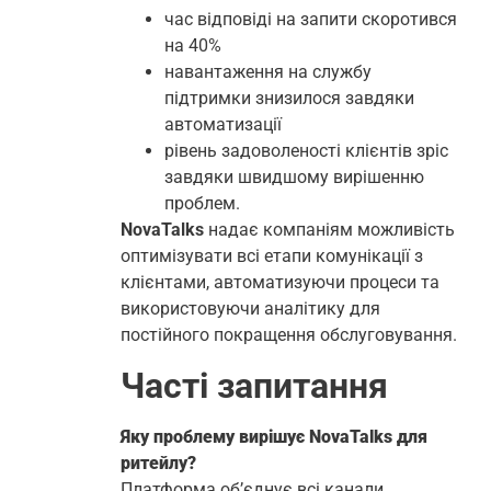
час відповіді на запити скоротився
на 40%
навантаження на службу
підтримки знизилося завдяки
автоматизації
рівень задоволеності клієнтів зріс
завдяки швидшому вирішенню
проблем.
NovaTalks
надає компаніям можливість
оптимізувати всі етапи комунікації з
клієнтами, автоматизуючи процеси та
використовуючи аналітику для
постійного покращення обслуговування.
Часті запитання
Яку проблему вирішує NovaTalks для
ритейлу?
Платформа об’єднує всі канали