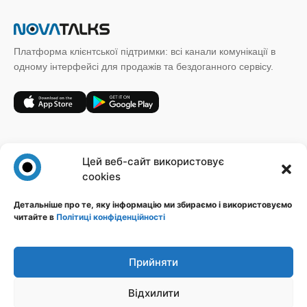
Платформа клієнтської підтримки: всі канали комунікації в
одному інтерфейсі для продажів та бездоганного сервісу.
+38 (067) 185 64 19
Цей веб-сайт використовує
sales@novatalks.com.ua
cookies
Форма зворотного зв'язку
Детальніше про те, яку інформацію ми збираємо і використовуємо
читайте в
Політиці конфіденційності
Правова інформація
Ресурси
Політика конфіденційності
Блог
Публічна оферта
База знань
Прийняти
Ідеї
Відхилити