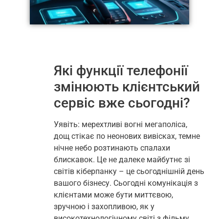
Які функції телефонії
змінюють клієнтський
сервіс вже сьогодні?
Уявіть: мерехтливі вогні мегаполіса,
дощ стікає по неонових вивісках, темне
нічне небо розтинають спалахи
блискавок. Це не далеке майбутнє зі
світів кіберпанку – це сьогоднішній день
вашого бізнесу. Сьогодні комунікація з
клієнтами може бути миттєвою,
зручною і захопливою, як у
високотехнологічному світі з фільму