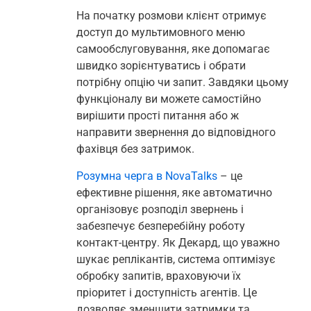
На початку розмови клієнт отримує
доступ до мультимовного меню
самообслуговування, яке допомагає
швидко зорієнтуватись і обрати
потрібну опцію чи запит. Завдяки цьому
функціоналу ви можете самостійно
вирішити прості питання або ж
направити звернення до відповідного
фахівця без затримок.
Розумна черга в NovaTalks
– це
ефективне рішення, яке автоматично
організовує розподіл звернень і
забезпечує безперебійну роботу
контакт-центру. Як Декард, що уважно
шукає реплікантів, система оптимізує
обробку запитів, враховуючи їх
пріоритет і доступність агентів. Це
дозволяє зменшити затримки та