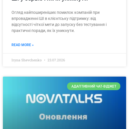
Огляд найпоширеніших помилок компаній при
впровадженні ШІ в клієнтську підтримку: від
відсутності чіткої мети до запуску без тестування і
практичні поради, як їх уникнути.
READ MORE »
Iryna Shevchenko
23.07.2026
АДАПТИВНИЙ ЧАТ-ВІДЖЕТ