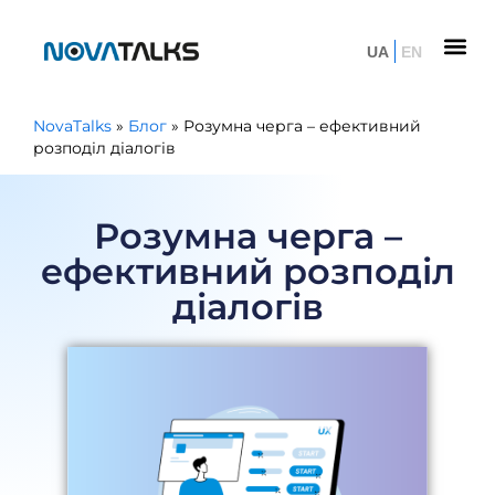
UA
EN
NovaTalks
»
Блог
»
Розумна черга – ефективний
розподіл діалогів
Розумна черга –
ефективний розподіл
діалогів