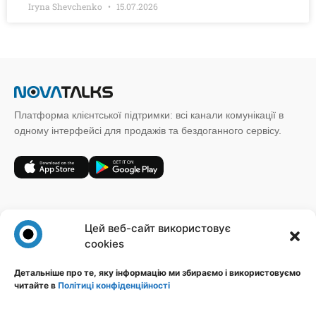
Iryna Shevchenko
15.07.2026
Платформа клієнтської підтримки: всі канали комунікації в
одному інтерфейсі для продажів та бездоганного сервісу.
+38 (067) 185 64 19
Цей веб-сайт використовує
sales@novatalks.com.ua
cookies
Форма зворотного зв'язку
Детальніше про те, яку інформацію ми збираємо і використовуємо
читайте в
Політиці конфіденційності
Правова інформація
Ресурси
Політика конфіденційності
Блог