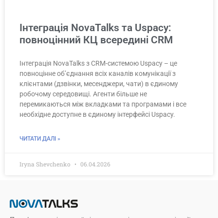
Інтеграція NovaTalks та Uspacy:
повноцінний КЦ всередині CRM
Інтеграція NovaTalks з CRM-системою Uspacy – це
повноцінне об’єднання всіх каналів комунікації з
клієнтами (дзвінки, месенджери, чати) в єдиному
робочому середовищі. Агенти більше не
перемикаються між вкладками та програмами і все
необхідне доступне в єдиному інтерфейсі Uspacy.
ЧИТАТИ ДАЛІ »
Iryna Shevchenko
06.04.2026