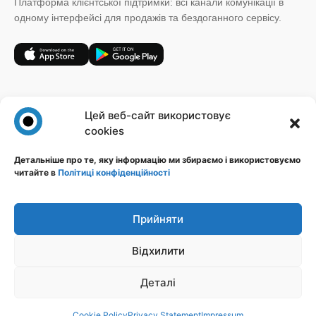
Платформа клієнтської підтримки: всі канали комунікації в
одному інтерфейсі для продажів та бездоганного сервісу.
+38 (067) 185 64 19
Цей веб-сайт використовує
sales@novatalks.com.ua
cookies
Форма зворотного зв'язку
Детальніше про те, яку інформацію ми збираємо і використовуємо
читайте в
Політиці конфіденційності
Правова інформація
Ресурси
Політика конфіденційності
Блог
Публічна оферта
База знань
Прийняти
Ідеї
Відхилити
Стежте за нами
Деталі
Cookie Policy
Privacy Statement
Impressum