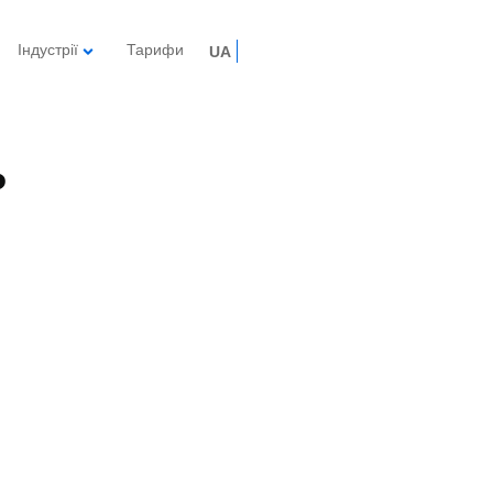
Індустрії
Тарифи
UA
ь