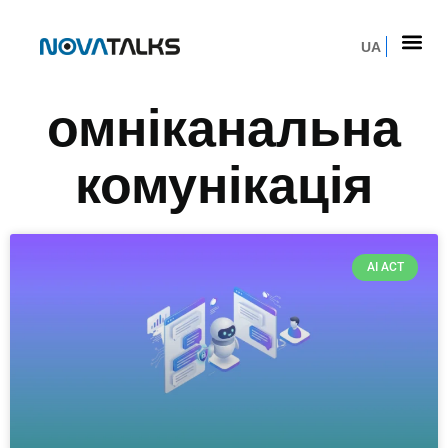
UA
омніканальна
комунікація
AI ACT