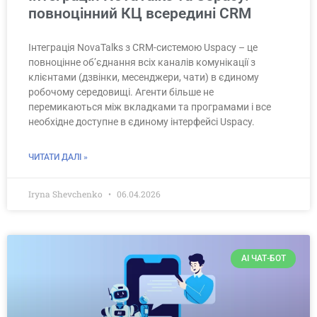
повноцінний КЦ всередині CRM
Інтеграція NovaTalks з CRM-системою Uspacy – це
повноцінне об’єднання всіх каналів комунікації з
клієнтами (дзвінки, месенджери, чати) в єдиному
робочому середовищі. Агенти більше не
перемикаються між вкладками та програмами і все
необхідне доступне в єдиному інтерфейсі Uspacy.
ЧИТАТИ ДАЛІ »
Iryna Shevchenko
06.04.2026
AI ЧАТ-БОТ