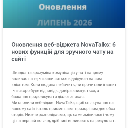
Оновлення веб-віджета NovaTalks: 6
нових функцій для зручного чату на
сайті
Швидка та зрозуміла комунікація у чаті напряму
впливає на те, чи залишиться відвідувач вашим
клієнтом. Коли людина не бачить, чи прочитали її запит
і чи скоро буде відповідь, довіра знижується, а
бажання продовжувати діалог зникає.
Ми оновили веб-віджет NovaTalks, щоб спілкування на
вашому сайті стало приємнішим і прозорішим для обох
сторін. Нижче розповідаємо, що саме змінилося і чому
ці, на перший погляд, дрібниці впливають на результат.