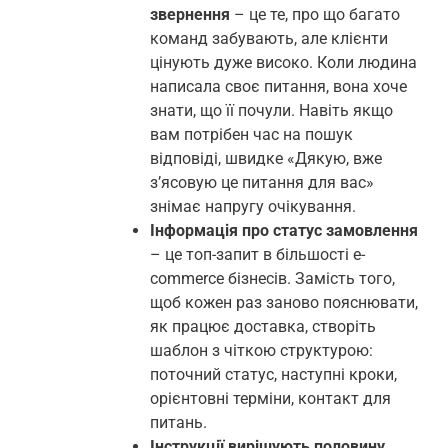
звернення
– це те, про що багато
команд забувають, але клієнти
цінують дуже високо. Коли людина
написала своє питання, вона хоче
знати, що її почули. Навіть якщо
вам потрібен час на пошук
відповіді, швидке «Дякую, вже
з’ясовую це питання для вас»
знімає напругу очікування.
Інформація про статус замовлення
– це топ-запит в більшості e-
commerce бізнесів. Замість того,
щоб кожен раз заново пояснювати,
як працює доставка, створіть
шаблон з чіткою структурою:
поточний статус, наступні кроки,
орієнтовні терміни, контакт для
питань.
Інструкції вирішують половину