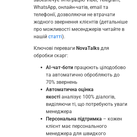
WhatsApp, онлайн-чатів, email та
телефонії, дозволяючи не втрачати
жодного звернення клієнтів (детальніше
про можливості месенджерів читайте в
нашій
статті
).
Ключові переваги
NovaTalks
для
обробки скарг:
АІ-чат-боти
працюють цілодобово
та автоматично обробляють до
70% звернень
Автоматична оцінка
якості
аналізує 100% діалогів,
виділяючи ті, що потребують уваги
менеджера
Персональна підтримка
– кожен
клієнт має персонального
менеджера для швидкого