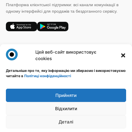
Платформа клієнтської підтримки: всі канали комунікації в
одному інтерфейсі для продажів та бездоганного сервісу.
+38 (067) 185 64 19
Цей веб-сайт використовує
sales@novatalks.com.ua
cookies
Форма зворотного зв'язку
Детальніше про те, яку інформацію ми збираємо і використовуємо
читайте в
Політиці конфіденційності
Правова інформація
Ресурси
Політика конфіденційності
Блог
Публічна оферта
База знань
Прийняти
Ідеї
Відхилити
Стежте за нами
Деталі