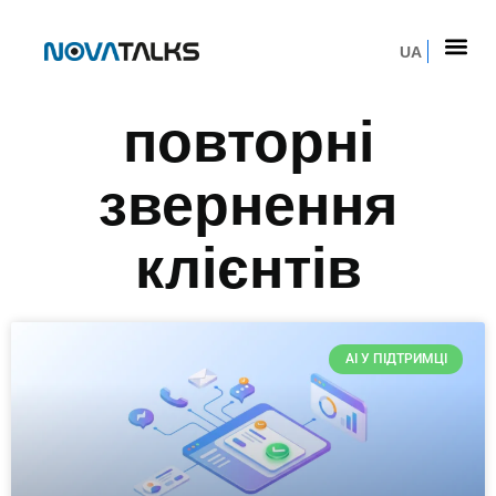
UA
повторні
звернення
клієнтів
AI У ПІДТРИМЦІ