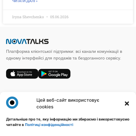
ЧИТАТИ ДАЛІ »
Iryna Shevchenko
05.06.2026
Платформа клієнтської підтримки: всі канали комунікації в
одному інтерфейсі для продажів та бездоганного сервісу.
+38 (067) 185 64 19
Цей веб-сайт використовує
sales@novatalks.com.ua
cookies
Форма зворотного зв'язку
Детальніше про те, яку інформацію ми збираємо і використовуємо
читайте в
Політиці конфіденційності
Правова інформація
Ресурси
Політика конфіденційності
Блог