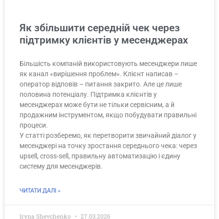
Як збільшити середній чек через
підтримку клієнтів у месенджерах
Більшість компаній використовують месенджери лише
як канал «вирішення проблем». Клієнт написав –
оператор відповів – питання закрито. Але це лише
половина потенціалу. Підтримка клієнтів у
месенджерах може бути не тільки сервісним, а й
продажним інструментом, якщо побудувати правильні
процеси.
У статті розберемо, як перетворити звичайний діалог у
месенджері на точку зростання середнього чека: через
upsell, cross-sell, правильну автоматизацію і єдину
систему для месенджерів.
ЧИТАТИ ДАЛІ »
Iryna Shevchenko
27.03.2026