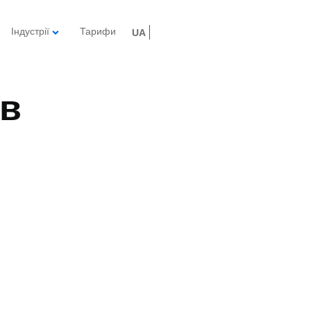
Індустрії
Тарифи
UA
ів