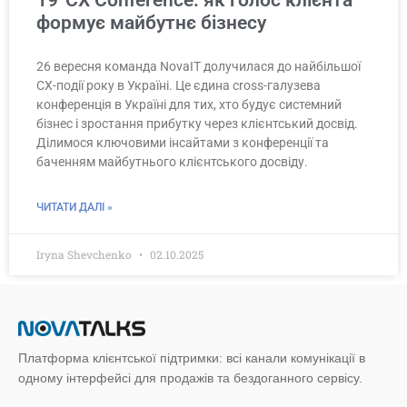
19′ CX Conference: як голос клієнта
формує майбутнє бізнесу
26 вересня команда NovaIT долучилася до найбільшої
CX-події року в Україні. Це єдина cross-галузева
конференція в Україні для тих, хто будує системний
бізнес і зростання прибутку через клієнтський досвід.
Ділимося ключовими інсайтами з конференції та
баченням майбутнього клієнтського досвіду.
ЧИТАТИ ДАЛІ »
Iryna Shevchenko
02.10.2025
Платформа клієнтської підтримки: всі канали комунікації в
одному інтерфейсі для продажів та бездоганного сервісу.