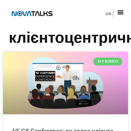
UA
клієнтоцентрич
AI У БІЗНЕСІ