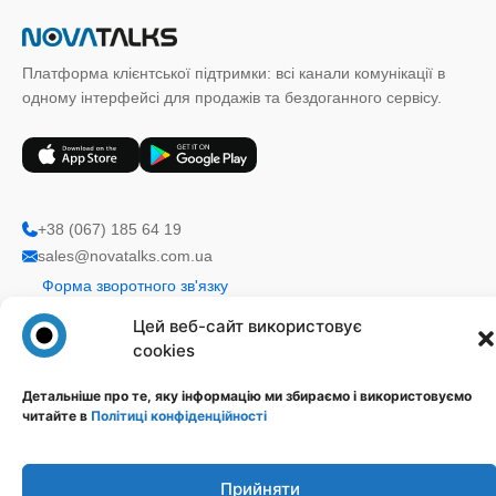
Платформа клієнтської підтримки: всі канали комунікації в
одному інтерфейсі для продажів та бездоганного сервісу.
+38 (067) 185 64 19
sales@novatalks.com.ua
Форма зворотного зв'язку
Цей веб-сайт використовує
cookies
Правова інформація
Ресурси
Політика конфіденційності
Блог
Детальніше про те, яку інформацію ми збираємо і використовуємо
Публічна оферта
База знань
читайте в
Політиці конфіденційності
Ідеї
Прийняти
Стежте за нами