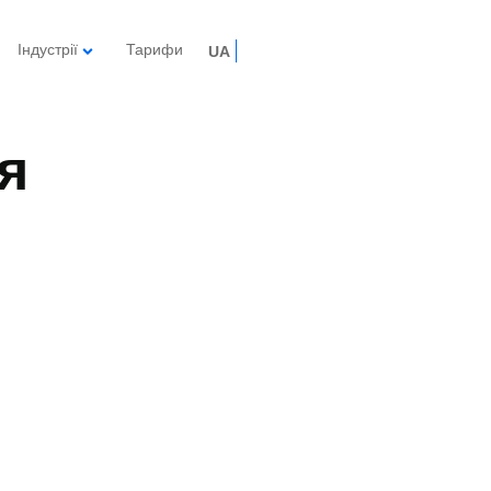
Індустрії
Тарифи
UA
я