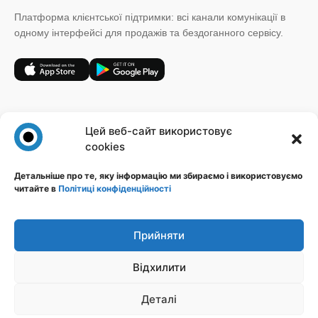
Платформа клієнтської підтримки: всі канали комунікації в
одному інтерфейсі для продажів та бездоганного сервісу.
+38 (067) 185 64 19
Цей веб-сайт використовує
sales@novatalks.com.ua
cookies
Форма зворотного зв'язку
Детальніше про те, яку інформацію ми збираємо і використовуємо
читайте в
Політиці конфіденційності
Правова інформація
Ресурси
Політика конфіденційності
Блог
Публічна оферта
База знань
Прийняти
Ідеї
Відхилити
Стежте за нами
Деталі