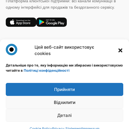
Платформа клієнтської підтримки: всі канали комунікації в
одному інтерфейсі для продажів та бездоганного сервісу.
+38 (067) 185 64 19
Цей веб-сайт використовує
sales@novatalks.com.ua
cookies
Форма зворотного зв'язку
Детальніше про те, яку інформацію ми збираємо і використовуємо
читайте в
Політиці конфіденційності
Правова інформація
Ресурси
Політика конфіденційності
Блог
Публічна оферта
База знань
Прийняти
Ідеї
Відхилити
Стежте за нами
Деталі
Cookie Policy
Privacy Statement
Impressum