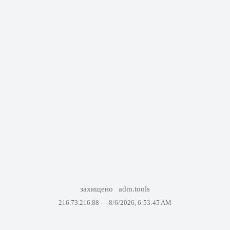
захищено
adm.tools
216.73.216.88 —
8/6/2026, 6:53:45 AM