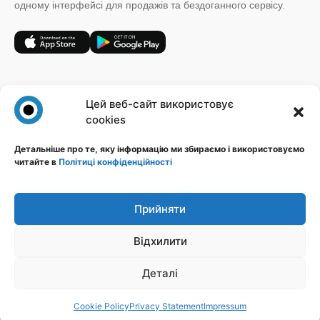
одному інтерфейсі для продажів та бездоганного сервісу.
+38 (067) 185 64 19
Цей веб-сайт використовує
sales@novatalks.com.ua
cookies
Форма зворотного зв'язку
Детальніше про те, яку інформацію ми збираємо і використовуємо
читайте в
Політиці конфіденційності
Правова інформація
Ресурси
Політика конфіденційності
Блог
Публічна оферта
База знань
Прийняти
Ідеї
Відхилити
Стежте за нами
Деталі
Cookie Policy
Privacy Statement
Impressum